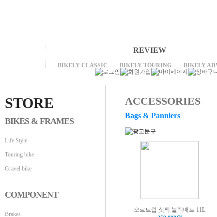
REVIEW
BIKELY CLASSIC
BIKELY TOURING
BIKELY A
STORE
ACCESSORIES
Bags & Panniers
BIKES & FRAMES
Life Style
Touring bike
Gravel bike
COMPONENT
오르트립 싯팩 블랙매트 11L
Brakes