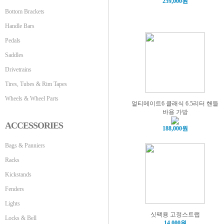
259,000원
Bottom Brackets
Handle Bars
Pedals
Saddles
Drivetrains
Tires, Tubes & Rim Tapes
Wheels & Wheel Parts
얼티메이트6 클래식 6.5리터 핸들
바용 가방
ACCESSORIES
188,000원
Bags & Panniers
Racks
Kickstands
Fenders
Lights
싯팩용 고정스트랩
Locks & Bell
14,000원